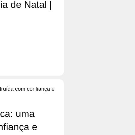
a de Natal |
ica: uma
nfiança e