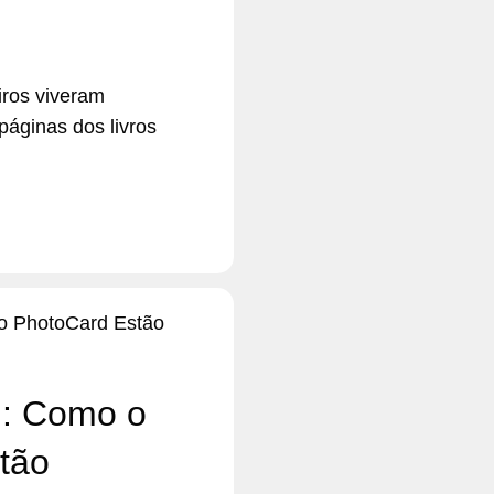
iros viveram
áginas dos livros
l: Como o
tão