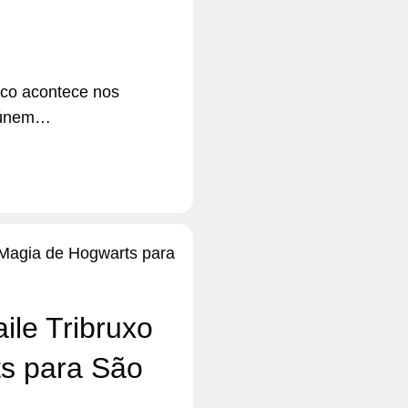
ico acontece nos
reúnem…
ile Tribruxo
s para São