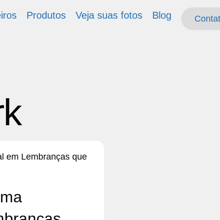
iros
Produtos
Veja suas fotos
Blog
Conta
Conta
rk
rma
mbranças